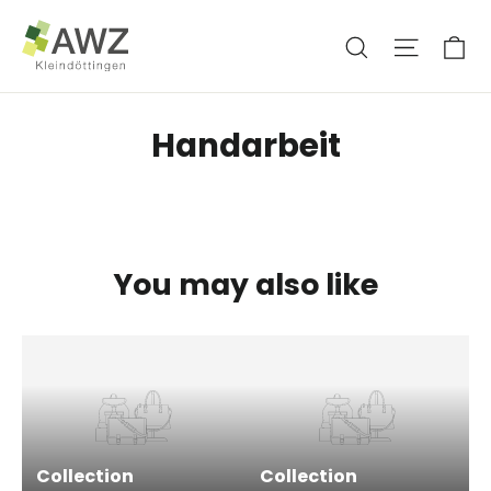
Skip
Ca
Search
Site na
to
content
Handarbeit
You may also like
Collection
Collection