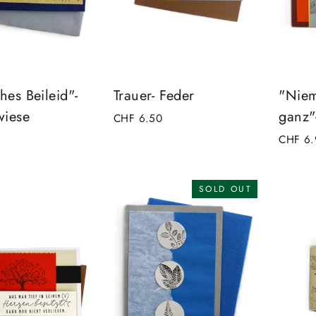
hes Beileid"-
Trauer- Feder
"Niem
wiese
ganz"-
CHF 6.50
CHF 6.
SOLD OUT