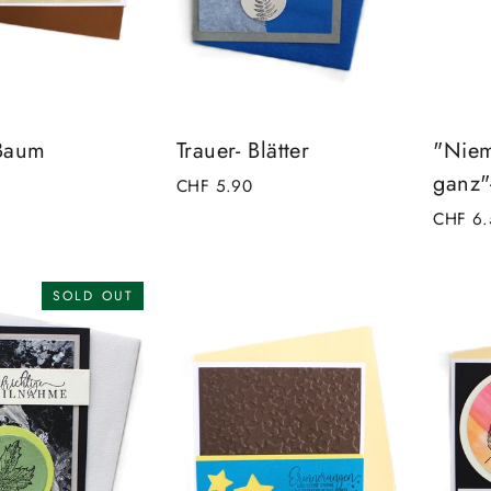
 Baum
Trauer- Blätter
"Niem
ganz"-
CHF 5.90
CHF 6.
SOLD OUT