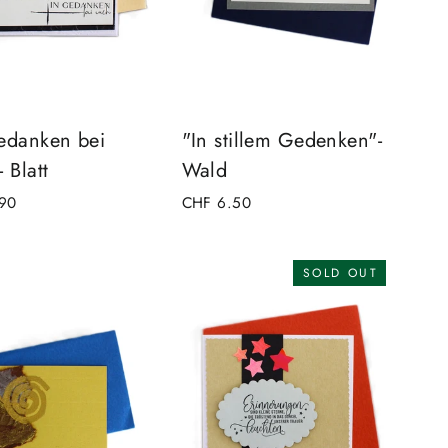
edanken bei
"In stillem Gedenken"-
 Blatt
Wald
90
CHF 6.50
SOLD OUT