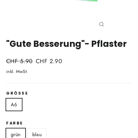
Schliessen
(Esc)
"Gute Besserung"- Pflaster
Normaler
Sonderpreis
CHF 5.90
CHF 2.90
Preis
inkl. MwSt.
GRÖSSE
A6
FARBE
grün
blau