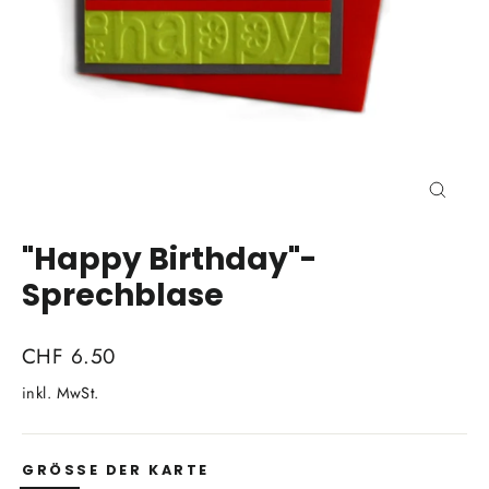
Schli
(Esc)
"Happy Birthday"-
Sprechblase
Normaler
CHF 6.50
Preis
inkl. MwSt.
GRÖSSE DER KARTE