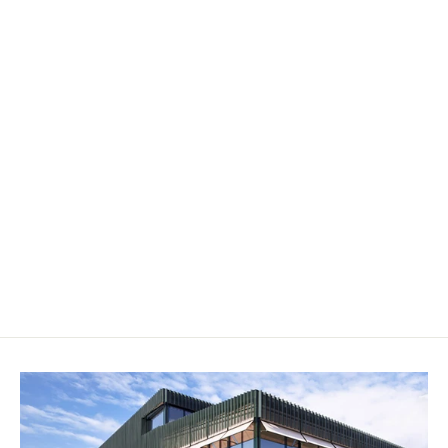
"Happy Birthday"- Sprechblase
CHF 6.50