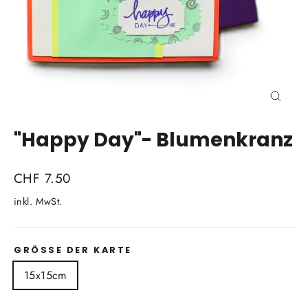
Schli
(Esc)
"Happy Day"- Blumenkranz
Normaler
CHF 7.50
Preis
inkl. MwSt.
GRÖSSE DER KARTE
15x15cm