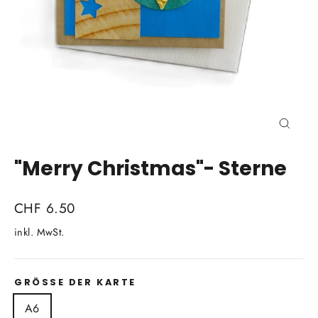
Schli
(Esc)
"Merry Christmas"- Sterne
Normaler
CHF 6.50
Preis
inkl. MwSt.
GRÖSSE DER KARTE
A6