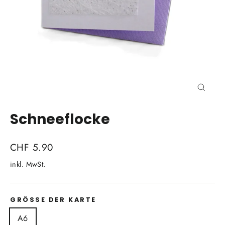
Schli
(Esc)
Schneeflocke
Normaler
CHF 5.90
Preis
inkl. MwSt.
GRÖSSE DER KARTE
A6