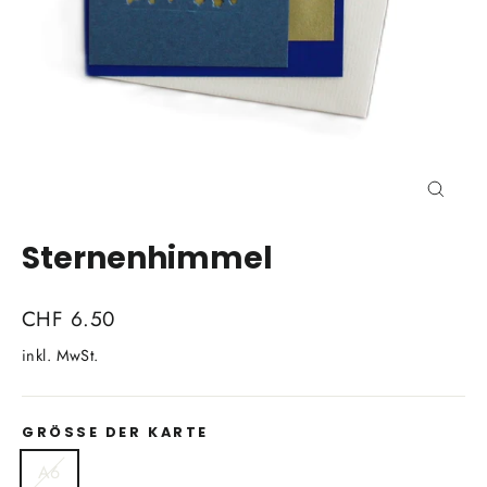
Schli
(Esc)
Sternenhimmel
Normaler
CHF 6.50
Preis
inkl. MwSt.
GRÖSSE DER KARTE
A6