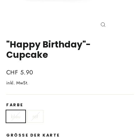
Schliessen
(Esc)
"Happy Birthday"-
Cupcake
Normaler
CHF 5.90
Preis
inkl. MwSt.
FARBE
blau
rot
GRÖSSE DER KARTE